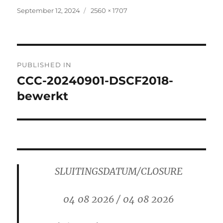
Posted
Full
September 12, 2024
2560 × 1707
on
size
Post
PUBLISHED IN
navigation
CCC-20240901-DSCF2018-
bewerkt
SLUITINGSDATUM/CLOSURE
04 08 2026 / 04 08 2026