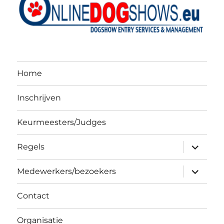
Home
Inschrijven
Keurmeesters/Judges
expand
Regels
child
menu
expand
Medewerkers/bezoekers
child
menu
Contact
Organisatie