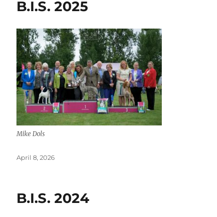
B.I.S. 2025
Mike Dols
Posted
April 8, 2026
on
B.I.S. 2024