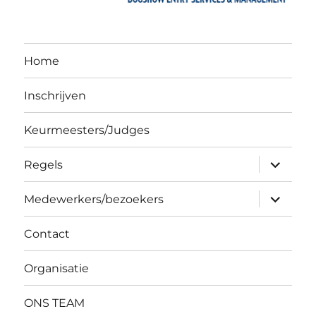
Home
Inschrijven
Keurmeesters/Judges
expand
Regels
child
menu
expand
Medewerkers/bezoekers
child
menu
Contact
Organisatie
ONS TEAM